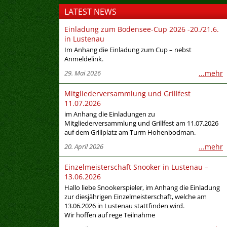
LATEST NEWS
Einladung zum Bodensee-Cup 2026 -20./21.6.
in Lustenau
Im Anhang die Einladung zum Cup – nebst
Anmeldelink.
29. Mai 2026
...mehr
Mitgliederversammlung und Grillfest
11.07.2026
im Anhang die Einladungen zu
Mitgliederversammlung und Grillfest am 11.07.2026
auf dem Grillplatz am Turm Hohenbodman.
20. April 2026
...mehr
Einzelmeisterschaft Snooker in Lustenau –
13.06.2026
Hallo liebe Snookerspieler, im Anhang die Einladung
zur diesjährigen Einzelmeisterschaft, welche am
13.06.2026 in Lustenau stattfinden wird.
Wir hoffen auf rege Teilnahme