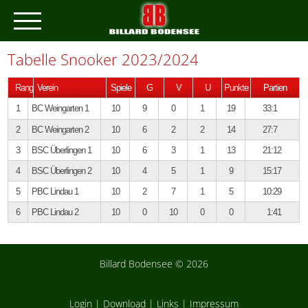
Tabelle Snooker 2023/2024
Rang
Verein
Spiele
G
V
U
Punkte
Partien
1
BC Weingarten 1
10
9
0
1
19
33
:
1
2
BC Weingarten 2
10
6
2
2
14
27
:
7
3
BSC Überlingen 1
10
6
3
1
13
21
:
12
4
BSC Überlingen 2
10
4
5
1
9
15
:
17
5
PBC Lindau 1
10
2
7
1
5
10
:
29
6
PBC Lindau 2
10
0
10
0
0
1
:
41
Billard Bodensee © 2026
Login
|
Download
|
Links
|
Impressum